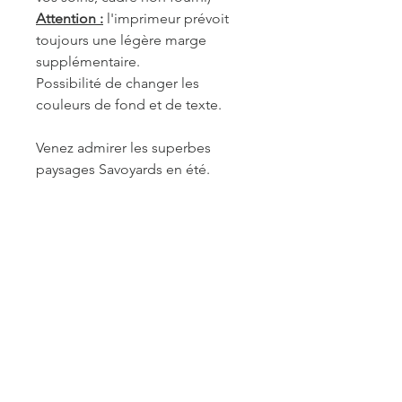
Attention :
l'imprimeur prévoit
toujours une légère marge
supplémentaire.
Possibilité de changer les
couleurs de fond et de texte.
Venez admirer les superbes
paysages Savoyards en été.
REF. 3VA065
INFORMATIONS DE
FABRICATION ET LIVRAISON
Chaque produit est fabriqué à la
commande. Je travaille seule à sa
réalisation. Je suis maître de mes
délais concernant la retouche et le
traitement des commandes mais je