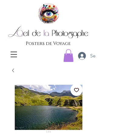
Posters de Voyage
Se connecter