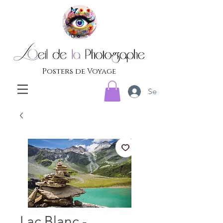
Posters de Voyage
Se connecter
Lac Blanc -