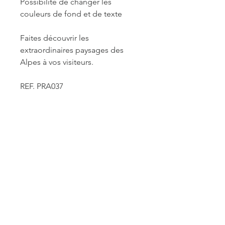
Possibilité de changer les
couleurs de fond et de texte
Faites découvrir les
extraordinaires paysages des
Alpes à vos visiteurs.
REF. PRA037
INFORMATIONS DE
FABRICATION ET LIVRAISON
Chaque produit est fabriqué à la
commande. Je travaille seule à sa
réalisation. Je suis maître de mes
délais concernant la retouche et le
traitement des commandes mais je
reste soumise à un certain nombre de
ACCUEIL
contraintes fournisseurs pour les
délais d'impression des affiches et