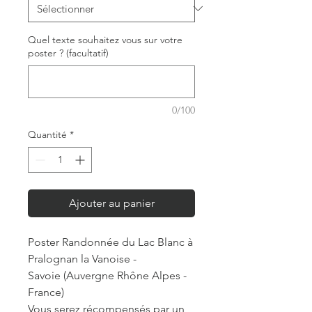
Quel texte souhaitez vous sur votre
poster ? (facultatif)
0/100
Quantité
*
Ajouter au panier
Poster Randonnée du Lac Blanc à
Pralognan la Vanoise -
Savoie (Auvergne Rhône Alpes -
France)
Vous serez récompensés par un