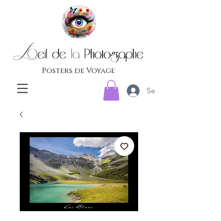
Posters de Voyage
Se connecter