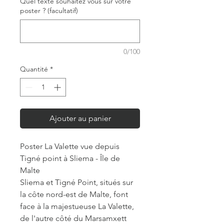
Quel texte souhaitez vous sur votre
poster ? (facultatif)
0/100
Quantité
*
Ajouter au panier
Poster La Valette vue depuis
Tigné point à Sliema - Île de
Malte
Sliema et Tigné Point, situés sur
la côte nord-est de Malte, font
face à la majestueuse La Valette,
de l'autre côté du Marsamxett