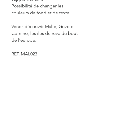
Possibilité de changer les
couleurs de fond et de texte.
Venez découvrir Malte, Gozo et
Comino, les îles de rêve du bout
de l'europe.
REF. MAL023
INFORMATIONS DE
FABRICATION ET LIVRAISON
Chaque produit est fabriqué à la
commande. Je travaille seule à sa
réalisation. Je suis maître de mes
délais concernant la retouche et le
traitement des commandes mais je
reste soumise à un certain nombre de
ACCUEIL
contraintes fournisseurs pour les