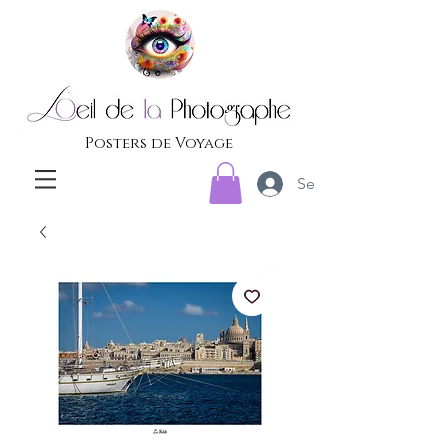
Posters de Voyage
Se connecter