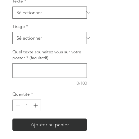
Texte
*
Tirage
*
Quel texte souhaitez vous sur votre
poster ? (facultatif)
0/100
Quantité
*
Ajouter au panier