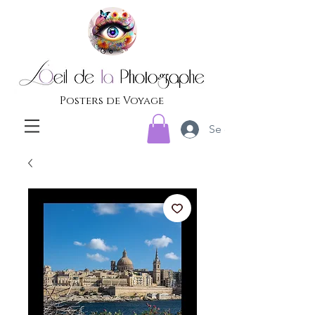
Posters de Voyage
Se connecter