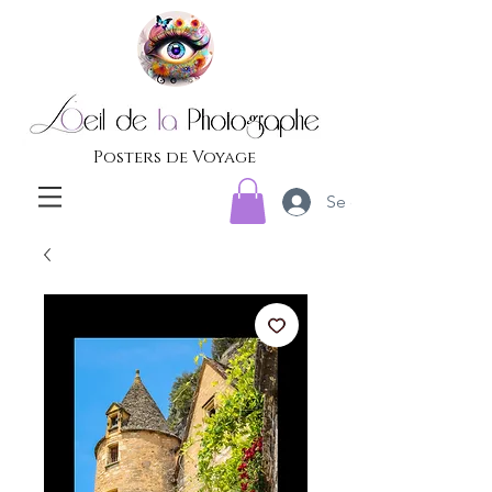
Posters de Voyage
Se connecter