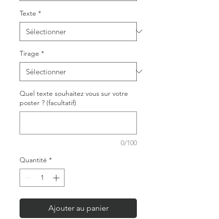
Texte
*
Tirage
*
Quel texte souhaitez vous sur votre
poster ? (facultatif)
0/100
Quantité
*
Ajouter au panier