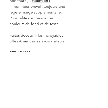
non fourni) /
Attention :
l'imprimeur prévoit toujours une
légère marge supplémentaire.
Possibilité de changer les
couleurs de fond et de texte
Faites découvrir les incroyables
villes Américaines à vos visiteurs.
REF. MIA011
INFORMATIONS DE
FABRICATION ET LIVRAISON
Chaque produit est fabriqué à la
commande. Je travaille seule à sa
réalisation. Je suis maître de mes
délais concernant la retouche et le
traitement des commandes mais je
reste soumise à un certain nombre de