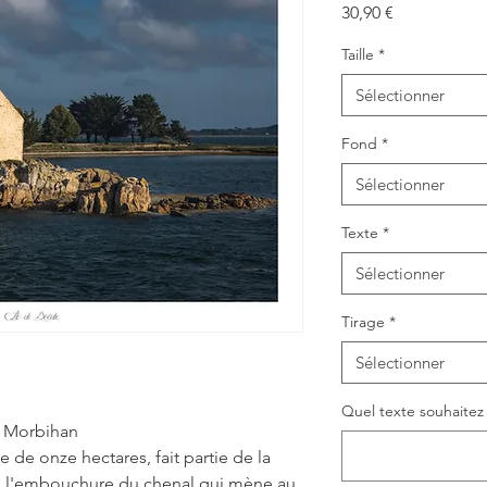
Prix
30,90 €
Taille
*
Sélectionner
Fond
*
Sélectionner
Texte
*
Sélectionner
Tirage
*
Sélectionner
Quel texte souhaitez v
u Morbihan
e de onze hectares, fait partie de la
 l'embouchure du chenal qui mène au