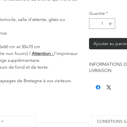
Quantité
*
omicile, salle d'attente, gîtes ou
ance
Ajouter au panie
40x60 cm et 50x70 cm
re non fourni) /
Attention :
l'imprimeur
arge supplémentaire.
INFORMATIONS D
eurs de fond et de texte.
LIVRAISON
aysages de Bretagne à vos visiteurs.
Chaque produit est f
seule à sa réalisation
concernant la retouc
commandes mais je r
de contraintes fourni
des affiches et d'exp
Les délais annoncés p
CONDITIONS G
généralement de 2 à 