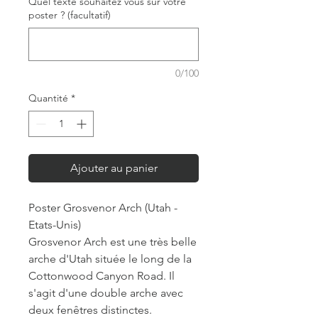
Quel texte souhaitez vous sur votre
poster ? (facultatif)
0/100
Quantité
*
Ajouter au panier
Poster Grosvenor Arch (Utah -
Etats-Unis)
Grosvenor Arch est une très belle
arche d'Utah située le long de la
Cottonwood Canyon Road. Il
s'agit d'une double arche avec
deux fenêtres distinctes.