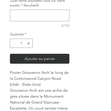
Quel texte souhaitez vous sur votre
poster ? (facultatif)
0/100
Quantité
*
Ajouter au panier
Poster Grosvenor Arch le long de
la Cottonwood Canyon Road
(Utah - Etats-Unis)
Grosvenor Arch est une arche de
grès située dans le Monument
National de Grand Staircase-
Escalante. Un court sentier mène