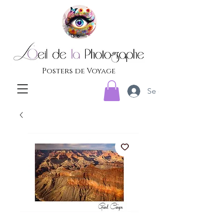
Posters de Voyage
Se connecter