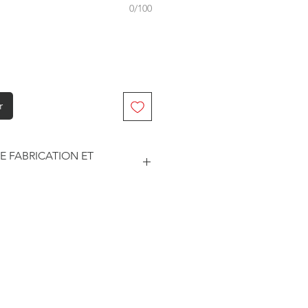
0/100
r
E FABRICATION ET
abriqué à la commande. Je travaille
. Je suis maître de mes délais
he et le traitement des
este soumise à un certain nombre
sseurs pour les délais d'impression
édition.
ar les prestataires sont
3 jours ouvrés.