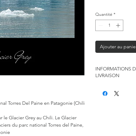
Quantité
*
Ajouter au panie
INFORMATIONS D
LIVRAISON
Chaque produit est f
seule à sa réalisation
concernant la retouc
onal Torres Del Paine en Patagonie (Chili
commandes mais je r
de contraintes fourni
le Glacier Grey au Chili. Le Glacier
des affiches et d'exp
ciers du parc national Torres del Paine,
Les délais annoncés p
généralement de 2 à 
gonie