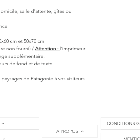
C'est pourquoi les 
10 à 12 jours ouvrés,
omicile, salle d'attente, gîtes ou
part. Je m'engage à 
l'état d'avancement
ance
d'expédition.
Il n'est pas nécessa
40x60 cm et 50x70 cm
commander sur L'Oei
​La société L'Oeil de
re non fourni) /
Attention :
l'imprimeur
paiements par carte 
arge supplémentaire.
les règlements via le 
eurs de fond et de texte
nécessaire de créer 
un règlement et vous
s paysages de Patagonie à vos visiteurs.
​Attention : L'oeil d
livraisons uniquemen
Les frais de port son
le site.
​En ce qui concerne 
et retour, je vous invi
vente
.
CONDITIONS G
​N'hésitez pas à me c
A PROPOS
solliciter l'Oeil de 
MENTIO
originale !