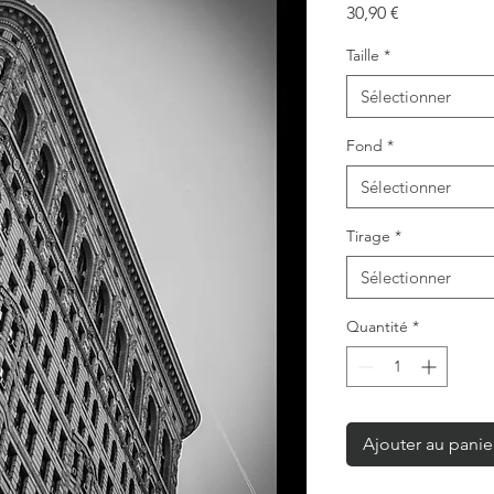
Prix
30,90 €
Taille
*
Sélectionner
Fond
*
Sélectionner
Tirage
*
Sélectionner
Quantité
*
Ajouter au panie