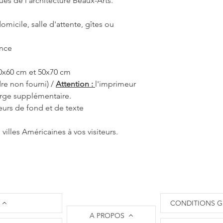
s de l'architecture Beaux-Arts.
nécessaire de créer 
un règlement et vous
omicile, salle d'attente, gîtes ou
​Attention : L'oeil d
livraisons uniquemen
ance
Les frais de port son
le site.
​En ce qui concerne 
40x60 cm et 50x70 cm
et retour, je vous invi
re non fourni) /
Attention :
l'imprimeur
vente
.
arge supplémentaire.
​N'hésitez pas à me c
eurs de fond et de texte
solliciter l'Oeil de 
originale !
 villes Américaines à vos visiteurs.
CONDITIONS G
A PROPOS