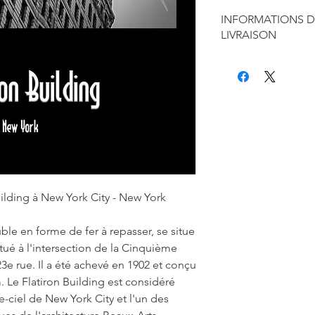
INFORMATIONS D
LIVRAISON
Chaque produit est f
seule à sa réalisation
concernant la retouc
commandes mais je r
de contraintes fourni
des affiches et d'exp
Les délais annoncés p
généralement de 2 à 
C'est pourquoi les 
10 à 12 jours ouvrés,
uilding à New York City - New York
part. Je m'engage à 
l'état d'avancement
ble en forme de fer à repasser, se situe
d'expédition.
tué à l'intersection de la Cinquième
Il n'est pas nécessa
3e rue. Il a été achevé en 1902 et conçu
commander sur L'Oei
. Le Flatiron Building est considéré
​La société L'Oeil de
paiements par carte 
-ciel de New York City et l'un des
les règlements via le 