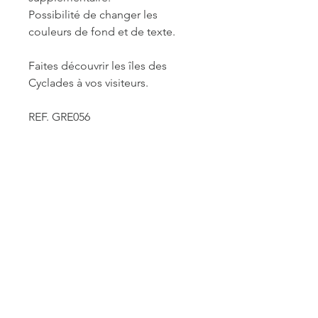
Possibilité de changer les
couleurs de fond et de texte.
Faites découvrir les îles des
Cyclades à vos visiteurs.
REF. GRE056
INFORMATIONS DE
FABRICATION ET LIVRAISON
Chaque produit est fabriqué à la
commande. Je travaille seule à sa
réalisation. Je suis maître de mes
délais concernant la retouche et le
traitement des commandes mais je
reste soumise à un certain nombre de
ACCUEIL
contraintes fournisseurs pour les
délais d'impression des affiches et