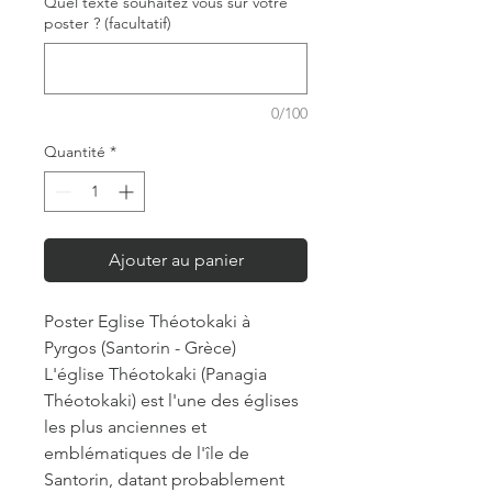
Quel texte souhaitez vous sur votre
poster ? (facultatif)
0/100
Quantité
*
Ajouter au panier
Poster Eglise Théotokaki à
Pyrgos (Santorin - Grèce)
L'église Théotokaki (Panagia
Théotokaki) est l'une des églises
les plus anciennes et
emblématiques de l'île de
Santorin, datant probablement