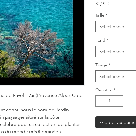
Prix
30,90 €
Taille
*
Sélectionner
Fond
*
Sélectionner
Tirage
*
Sélectionner
Quantité
*
e de Rayol - Var (Provence Alpes Côte
nt connu sous le nom de Jardin
in paysager situé sur la côte
Ajouter au panie
 célèbre pour sa collection de plantes
ons du monde méditerranéen.