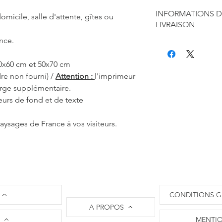
INFORMATIONS D
omicile, salle d'attente, gîtes ou
LIVRAISON
nce.
Chaque produit est f
seule à sa réalisation
40x60 cm et 50x70 cm
concernant la retouc
commandes mais je r
re non fourni) /
Attention :
l'imprimeur
de contraintes fourni
arge supplémentaire.
des affiches et d'exp
eurs de fond et de texte
Les délais annoncés p
généralement de 2 à 
aysages de France à vos visiteurs.
C'est pourquoi les 
10 à 12 jours ouvrés,
part. Je m'engage à 
l'état d'avancement
d'expédition.
Il n'est pas nécessa
commander sur L'Oei
CONDITIONS G
​La société L'Oeil de
A PROPOS
paiements par carte 
MENTIO
les règlements via le 