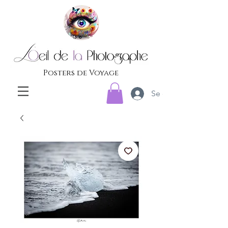
Posters de Voyage
Se connecter