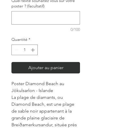
Quel texte souhaitez vous sur votre
poster ? (facultatif)
0/100
Quantité
*
Ajouter au panier
Poster Diamond Beach au
Jökulsarlon - Islande
La plage de diamants, ou
Diamond Beach, est une plage
de sable noir appartenant à la
grande plaine glaciaire de
Breiðamerkursandur, située près