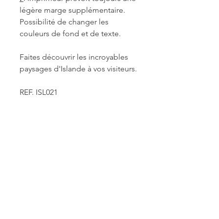
légère marge supplémentaire.
Possibilité de changer les
couleurs de fond et de texte.
Faites découvrir les incroyables
paysages d'Islande à vos visiteurs.
REF. ISL021
INFORMATIONS DE
FABRICATION ET LIVRAISON
Chaque produit est fabriqué à la
commande. Je travaille seule à sa
réalisation. Je suis maître de mes
délais concernant la retouche et le
traitement des commandes mais je
reste soumise à un certain nombre de
ACCUEIL
contraintes fournisseurs pour les