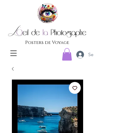
Posters de Voyage
Se connecter