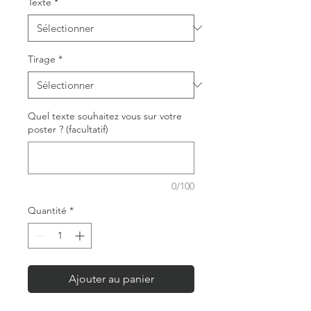
Texte
*
Tirage
*
Quel texte souhaitez vous sur votre
poster ? (facultatif)
0/100
Quantité
*
Ajouter au panier