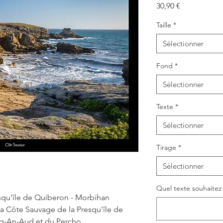
Prix
30,90 €
Taille
*
Sélectionner
Fond
*
Sélectionner
Texte
*
Sélectionner
Tirage
*
Sélectionner
Quel texte souhaitez v
squ'île de Quiberon - Morbihan
 la Côte Sauvage de la Presqu'île de
eg-An-Aud et du Percho.