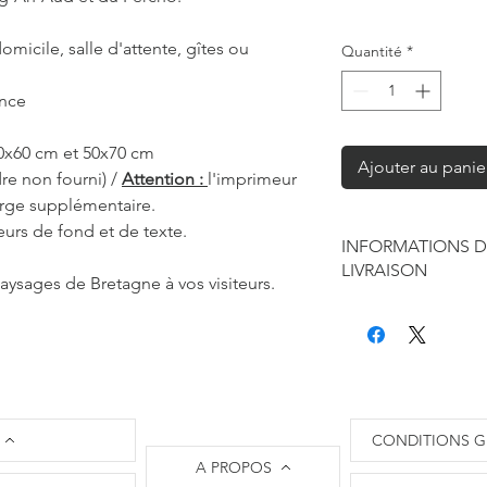
omicile, salle d'attente, gîtes ou
Quantité
*
ance
40x60 cm et 50x70 cm
Ajouter au panie
re non fourni) /
Attention :
l'imprimeur
arge supplémentaire.
eurs de fond et de texte.
INFORMATIONS D
LIVRAISON
aysages de Bretagne à vos visiteurs.
Chaque produit est f
seule à sa réalisation
concernant la retouc
commandes mais je r
de contraintes fourni
des affiches et d'exp
CONDITIONS G
Les délais annoncés p
A PROPOS
généralement de 2 à 