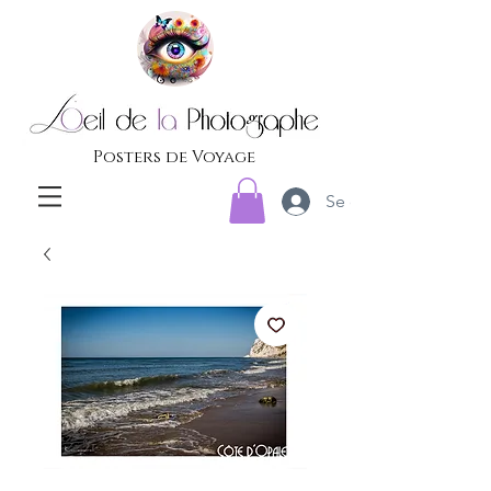
Posters de Voyage
Se connecter