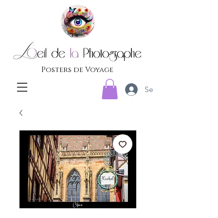
Posters de Voyage
Se connecter