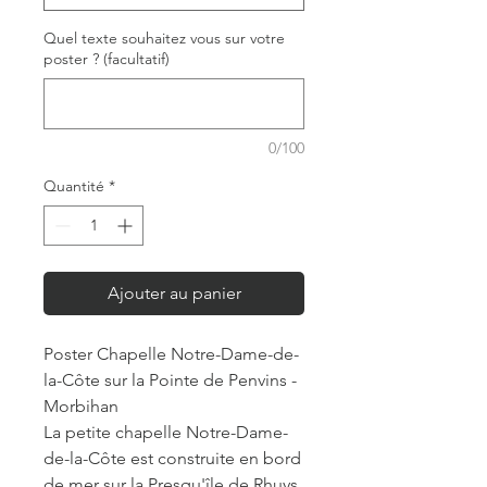
Quel texte souhaitez vous sur votre
poster ? (facultatif)
0/100
Quantité
*
Ajouter au panier
Poster Chapelle Notre-Dame-de-
la-Côte sur la Pointe de Penvins -
Morbihan
La petite chapelle Notre-Dame-
de-la-Côte est construite en bord
de mer sur la Presqu'île de Rhuys