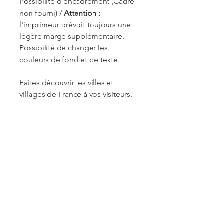
Possibilité d'encadrement (Cadre
non fourni) /
Attention :
l'imprimeur prévoit toujours une
légère marge supplémentaire.
Possibilité de changer les
couleurs de fond et de texte.
Faites découvrir les villes et
villages de France à vos visiteurs.
REF. STR003
INFORMATIONS DE
FABRICATION ET LIVRAISON
Chaque produit est fabriqué à la
commande. Je travaille seule à sa
réalisation. Je suis maître de mes
délais concernant la retouche et le