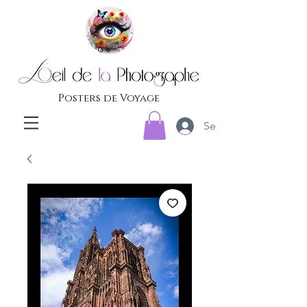
Posters de Voyage
Se connecter