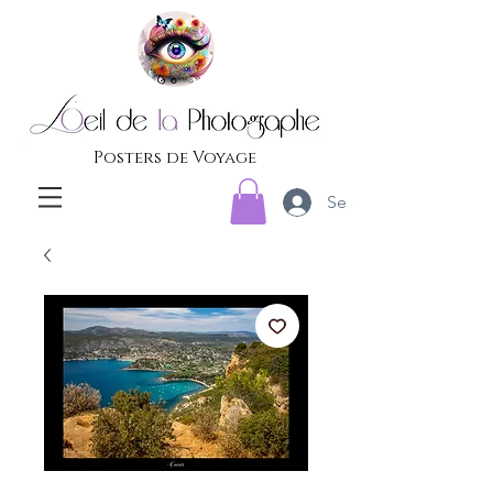
Posters de Voyage
Se connecter