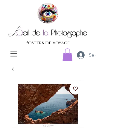
Posters de Voyage
Se connecter