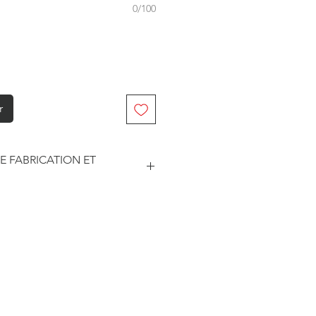
0/100
r
E FABRICATION ET
abriqué à la commande. Je travaille
. Je suis maître de mes délais
he et le traitement des
este soumise à un certain nombre
sseurs pour les délais d'impression
édition.
ar les prestataires sont
3 jours ouvrés.