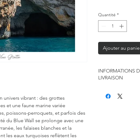
Quantité
*
Ajouter au panie
INFORMATIONS D
LIVRAISON
Chaque produit est f
seule à sa réalisation
n univers vibrant : des grottes
concernant la retouc
es et une faune marine variée
commandes mais je r
s, poissons-perroquets, et parfois des
de contraintes fourni
auté du Blue Wall se prolonge avec une
des affiches et d'exp
ranée, les falaises blanches et la
Les délais annoncés p
nt les eaux turquoises reflètent les
généralement de 2 à 