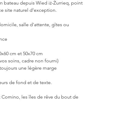
C'est pourquoi les 
en bateau depuis Wied iż-Żurrieq, point
10 à 12 jours ouvrés,
e site naturel d’exception.
part. Je m'engage à 
l'état d'avancement
omicile, salle d'attente, gîtes ou
d'expédition.
Il n'est pas nécessa
ance
commander sur L'Oei
​La société L'Oeil de
paiements par carte 
40x60 cm et 50x70 cm
les règlements via le 
vos soins, cadre non fourni)
nécessaire de créer 
 toujours une légère marge
un règlement et vous
​Attention : L'oeil d
eurs de fond et de texte.
livraisons uniquemen
Les frais de port son
 Comino, les îles de rêve du bout de
le site.
​En ce qui concerne 
et retour, je vous invi
vente
.
​N'hésitez pas à me c
solliciter l'Oeil de 
originale !