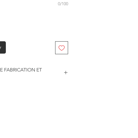
0/100
r
E FABRICATION ET
abriqué à la commande. Je travaille
. Je suis maître de mes délais
he et le traitement des
este soumise à un certain nombre
sseurs pour les délais d'impression
édition.
ar les prestataires sont
3 jours ouvrés.