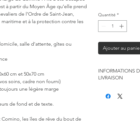
st à partir du Moyen Âge qu’elle prend
hevaliers de l’Ordre de Saint-Jean,
Quantité
*
 maritime et à la protection contre les
omicile, salle d'attente, gîtes ou
Ajouter au panie
ance
INFORMATIONS D
40x60 cm et 50x70 cm
LIVRAISON
vos soins, cadre non fourni)
 toujours une légère marge
Chaque produit est f
seule à sa réalisation
concernant la retouc
eurs de fond et de texte.
commandes mais je r
de contraintes fourni
 Comino, les îles de rêve du bout de
des affiches et d'exp
Les délais annoncés p
généralement de 2 à 