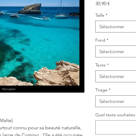
Prix
30,90 €
Taille
*
Sélectionner
Fond
*
Sélectionner
Texte
*
Sélectionner
Tirage
*
Sélectionner
Quel texte souhaitez v
Malte)
urtout connu pour sa beauté naturelle,
lus large de Comino : l’île a été occupée