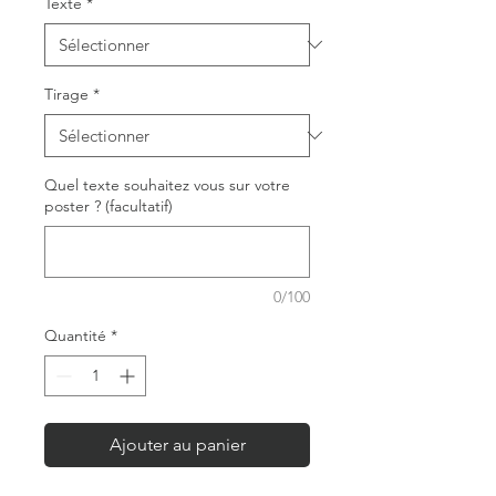
Texte
*
Tirage
*
Quel texte souhaitez vous sur votre
poster ? (facultatif)
0/100
Quantité
*
Ajouter au panier