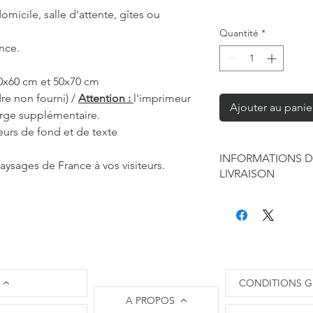
omicile, salle d'attente, gîtes ou
Quantité
*
nce.
40x60 cm et 50x70 cm
re non fourni) /
Attention :
l'imprimeur
Ajouter au panie
arge supplémentaire.
eurs de fond et de texte
INFORMATIONS D
aysages de France à vos visiteurs.
LIVRAISON
Chaque produit est f
seule à sa réalisation
concernant la retouc
commandes mais je r
de contraintes fourni
des affiches et d'exp
CONDITIONS G
Les délais annoncés p
A PROPOS
généralement de 2 à 