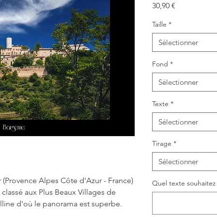
Prix
30,90 €
Taille
*
Sélectionner
Fond
*
Sélectionner
Texte
*
Sélectionner
Tirage
*
Sélectionner
r (Provence Alpes Côte d'Azur - France)
Quel texte souhaitez v
 classé aux Plus Beaux Villages de
olline d'où le panorama est superbe.