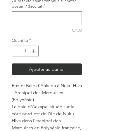
Quel texte souhaitez vous sur votre
poster ? (facultatif)
0/100
Quantité
*
Ajouter au panier
Poster Baie d'Aakapa à Nuku Hiva
- Archipel des Marquises
(Polynésie)
La baie d’Aakapa, située sur la
côte nord-est de l’île de Nuku
Hiva dans l’archipel des
Marquises en Polynésie française,