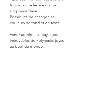
toujours une légère marge
supplémentaire.
Possibilité de changer les
couleurs de fond et de texte.
Venez admirer les paysages
incroyables de Polynésie, joyau
au bout du monde.
REF. POL032
INFORMATIONS DE
FABRICATION ET LIVRAISON
Chaque produit est fabriqué à la
commande. Je travaille seule à sa
réalisation. Je suis maître de mes
délais concernant la retouche et le
traitement des commandes mais je