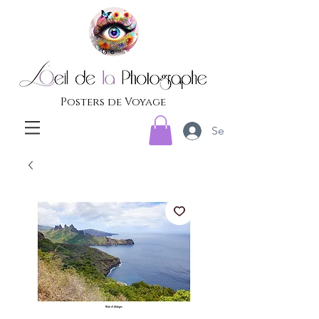
Posters de Voyage
Se connecter