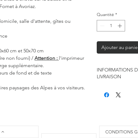
 Fornet à Avoriaz.
Quantité
*
omicile, salle d'attente, gîtes ou
ance
Ajouter au panie
40x60 cm et 50x70 cm
re non fourni) /
Attention :
l'imprimeur
arge supplémentaire.
INFORMATIONS D
eurs de fond et de texte
LIVRAISON
ires paysages des Alpes à vos visiteurs.
Chaque produit est f
seule à sa réalisation
concernant la retouc
commandes mais je r
de contraintes fourni
des affiches et d'exp
Les délais annoncés p
CONDITIONS G
généralement de 2 à 