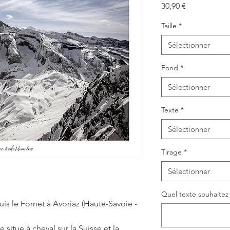
Prix
30,90 €
Taille
*
Sélectionner
Fond
*
Sélectionner
Texte
*
Sélectionner
Tirage
*
Sélectionner
Quel texte souhaitez v
is le Fornet à Avoriaz (Haute-Savoie -
situe à cheval sur la Suisse et la