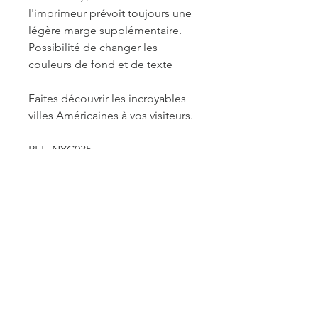
l'imprimeur prévoit toujours une
légère marge supplémentaire.
Possibilité de changer les
couleurs de fond et de texte
Faites découvrir les incroyables
villes Américaines à vos visiteurs.
REF. NYC035
INFORMATIONS DE
FABRICATION ET LIVRAISON
Chaque produit est fabriqué à la
commande. Je travaille seule à sa
réalisation. Je suis maître de mes
délais concernant la retouche et le
traitement des commandes mais je
reste soumise à un certain nombre de