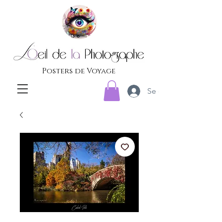
Posters de Voyage
Se connecter