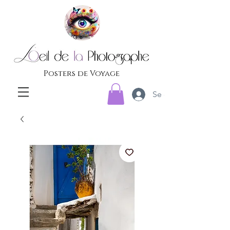
Posters de Voyage
Se connecter