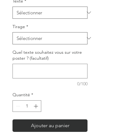
Texte
*
Tirage
*
Quel texte souhaitez vous sur votre
poster ? (facultatif)
0/100
Quantité
*
Ajouter au panier