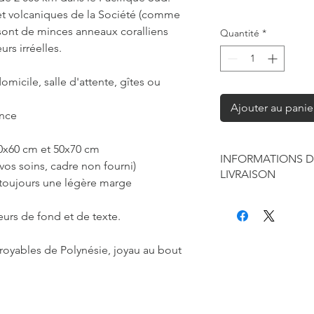
et volcaniques de la Société (comme
s sont de minces anneaux coralliens
Quantité
*
rs irréelles.
omicile, salle d'attente, gîtes ou
Ajouter au panie
ance
40x60 cm et 50x70 cm
INFORMATIONS D
vos soins, cadre non fourni)
LIVRAISON
 toujours une légère marge
Chaque produit est f
seule à sa réalisation
eurs de fond et de texte.
concernant la retouc
commandes mais je r
royables de Polynésie, joyau au bout
de contraintes fourni
des affiches et d'exp
Les délais annoncés p
généralement de 2 à 