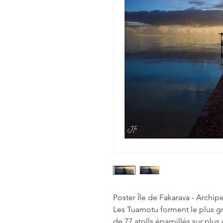
Poster Île de Fakarava - Archip
Les Tuamotu forment le plus g
de 77 atolls éparpillés sur plu