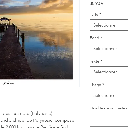
Prix
30,90 €
Taille
*
Sélectionner
Fond
*
Sélectionner
Texte
*
Sélectionner
Tirage
*
Sélectionner
Quel texte souhaitez v
el des Tuamotu (Polynésie)
rand archipel de Polynésie, composé
s de 2 000 km dans le Pacifique Sud.