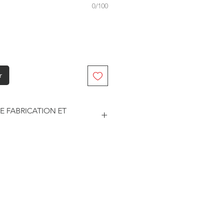
0/100
r
E FABRICATION ET
abriqué à la commande. Je travaille
. Je suis maître de mes délais
he et le traitement des
este soumise à un certain nombre
sseurs pour les délais d'impression
édition.
ar les prestataires sont
3 jours ouvrés.