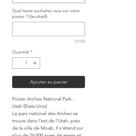
Quel texte souhaitez vous sur votre
poster ? (facultatif)
0/100
Quantité
*
Ajouter au panier
Poster Arches National Park -
Utah (Etats-Unis)
Le parc national des Arches se
trouve dans l'est de l'Utah, près
de la ville de Moab. Il s'étend sur
plus de 76 000 acres de terres et