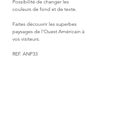
Possibilité de changer les
couleurs de fond et de texte.
Faites découvrir les superbes
paysages de l'Ouest Américain à
vos visiteurs.
REF. ANP33
INFORMATIONS DE
FABRICATION ET LIVRAISON
Chaque produit est fabriqué à la
commande. Je travaille seule à sa
réalisation. Je suis maître de mes
délais concernant la retouche et le
traitement des commandes mais je
reste soumise à un certain nombre de
ACCUEIL
contraintes fournisseurs pour les
délais d'impression des affiches et