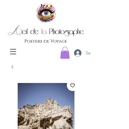
Posters de Voyage
Se connecter