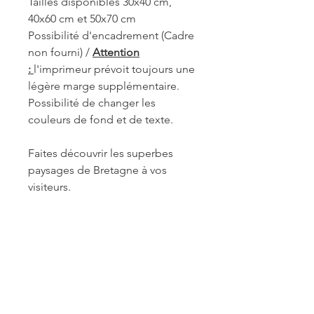
Tailles disponibles 30x40 cm,
40x60 cm et 50x70 cm
Possibilité d'encadrement (Cadre
non fourni) /
Attention
:
l'imprimeur prévoit toujours une
légère marge supplémentaire.
Possibilité de changer les
couleurs de fond et de texte.
Faites découvrir les superbes
paysages de Bretagne à vos
visiteurs.
REF. QUI023
INFORMATIONS DE
FABRICATION ET LIVRAISON
Chaque produit est fabriqué à la