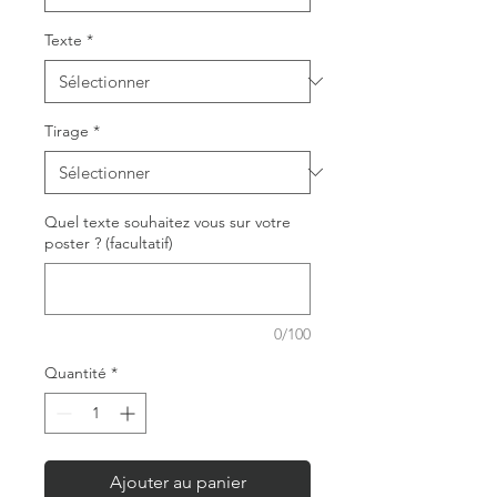
Texte
*
Tirage
*
Quel texte souhaitez vous sur votre
poster ? (facultatif)
0/100
Quantité
*
Ajouter au panier