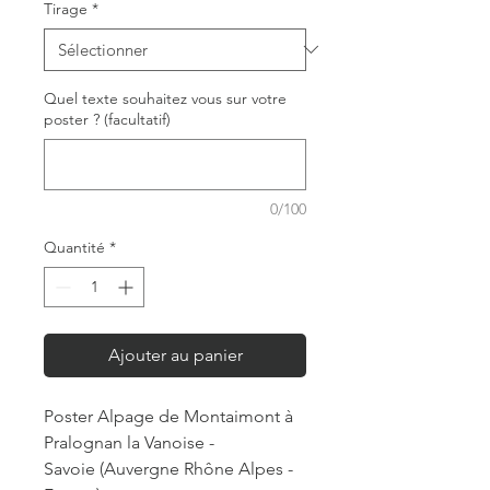
Tirage
*
Quel texte souhaitez vous sur votre
poster ? (facultatif)
0/100
Quantité
*
Ajouter au panier
Poster Alpage de Montaimont à
Pralognan la Vanoise -
Savoie (Auvergne Rhône Alpes -