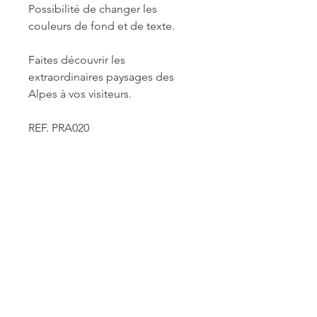
Possibilité de changer les
couleurs de fond et de texte.
Faites découvrir les
extraordinaires paysages des
Alpes à vos visiteurs.
REF. PRA020
INFORMATIONS DE
FABRICATION ET LIVRAISON
Chaque produit est fabriqué à la
commande. Je travaille seule à sa
réalisation. Je suis maître de mes
délais concernant la retouche et le
traitement des commandes mais je
reste soumise à un certain nombre de
ACCUEIL
contraintes fournisseurs pour les