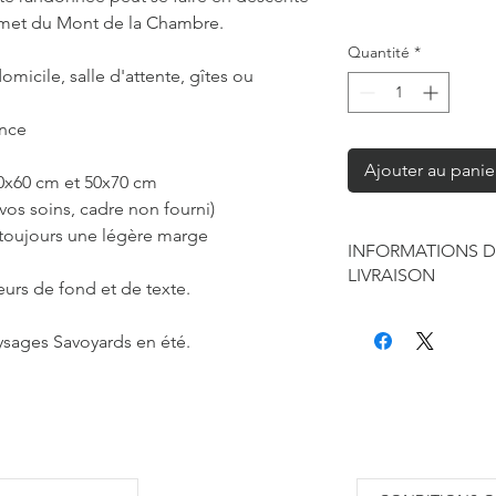
met du Mont de la Chambre.
Quantité
*
omicile, salle d'attente, gîtes ou
ance
Ajouter au panie
40x60 cm et 50x70 cm
vos soins, cadre non fourni)
 toujours une légère marge
INFORMATIONS D
LIVRAISON
eurs de fond et de texte.
Chaque produit est f
seule à sa réalisation
ysages Savoyards en été.
concernant la retouc
commandes mais je r
de contraintes fourni
des affiches et d'exp
Les délais annoncés p
généralement de 2 à 