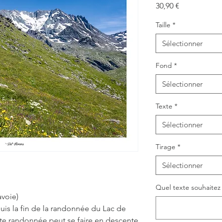
Prix
30,90 €
Taille
*
Sélectionner
Fond
*
Sélectionner
Texte
*
Sélectionner
Tirage
*
Sélectionner
Quel texte souhaitez v
avoie)
puis la fin de la randonnée du Lac de
te randonnée peut se faire en descente