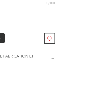
0/100
r
E FABRICATION ET
abriqué à la commande. Je travaille
. Je suis maître de mes délais
he et le traitement des
este soumise à un certain nombre
sseurs pour les délais d'impression
édition.
ar les prestataires sont
3 jours ouvrés.