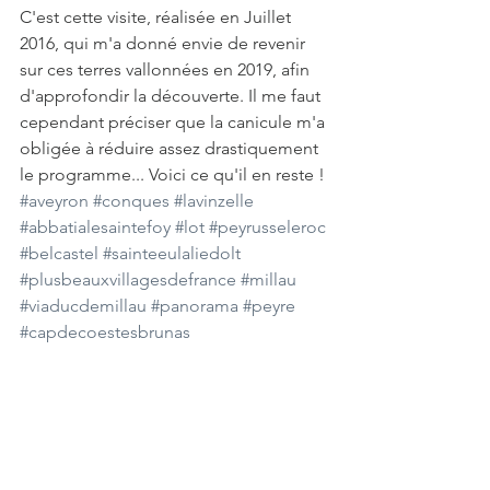
C'est cette visite, réalisée en Juillet 
2016, qui m'a donné envie de revenir 
sur ces terres vallonnées en 2019, afin 
d'approfondir la découverte. Il me faut 
cependant préciser que la canicule m'a 
obligée à réduire assez drastiquement 
le programme... Voici ce qu'il en reste !
#aveyron
#conques
#lavinzelle
#abbatialesaintefoy
#lot
#peyrusseleroc
#belcastel
#sainteeulaliedolt
#plusbeauxvillagesdefrance
#millau
#viaducdemillau
#panorama
#peyre
#capdecoestesbrunas