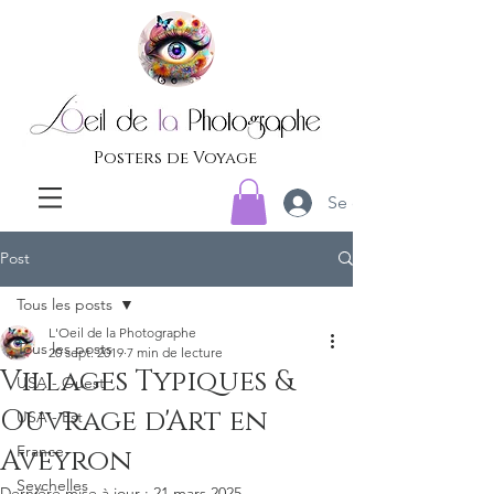
Posters de Voyage
Se connecter
Post
Tous les posts
L'Oeil de la Photographe
Tous les posts
20 sept. 2019
7 min de lecture
Villages Typiques &
USA - Ouest
Ouvrage d'Art en
USA - Est
France
Aveyron
Seychelles
Dernière mise à jour :
21 mars 2025