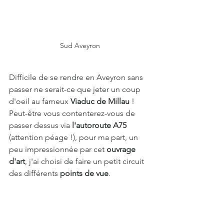
Sud Aveyron
Difficile de se rendre en Aveyron sans 
passer ne serait-ce que jeter un coup 
d'oeil au fameux 
Viaduc de Millau
 ! 
Peut-être vous contenterez-vous de 
passer dessus via 
l'autoroute A75
(attention péage !), pour ma part, un 
peu impressionnée par cet 
ouvrage 
d'art
, j'ai choisi de faire un petit circuit 
des différents 
points de vue
.
Ce viaduc, inauguré en 2004, enjambe 
le Tarn à une hauteur maximale de 343 
mètres. Il mesure 2460 mètres de long 