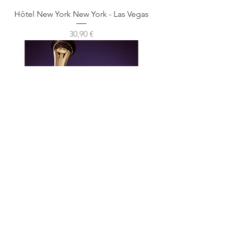
Hôtel New York New York - Las Vegas
Prix
30,90 €
Stratosphere - Las Vegas
Prix
30,90 €