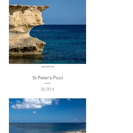
St Peter's Pool
Prix
30,90 €