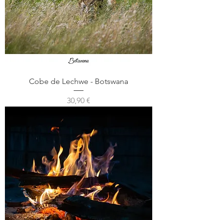
Cobe de Lechwe - Botswana
Prix
30,90 €