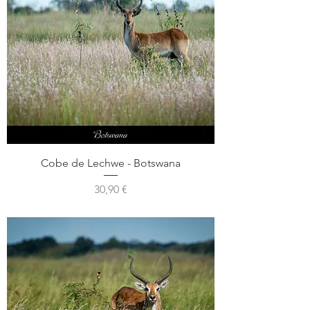
Cobe de Lechwe - Botswana
Prix
30,90 €