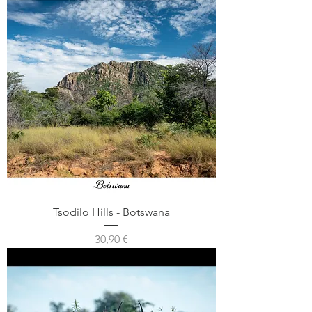
Tsodilo Hills - Botswana
Prix
30,90 €