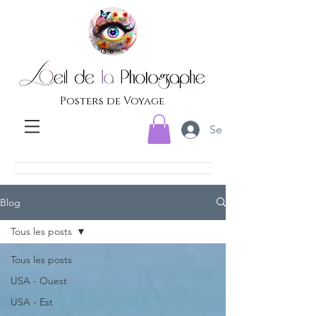
Posters de Voyage
Se connecter
Blog
Tous les posts
Tous les posts
USA - Ouest
USA - Est