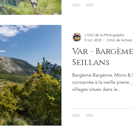
L'Oeil de la Photographe
9 oct. 2018
3 min de lecture
Var - Bargème
Seillans
Bargème Bargème, Mons & Se
consacrée à la vieille pierre ,
villages situés dans le...