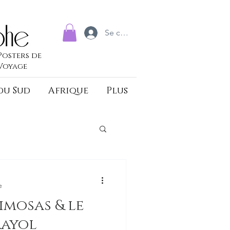
Se connecter
Posters de
Voyage
du Sud
Afrique
Plus
e
imosas & le
Rayol