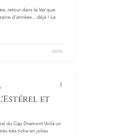
e, retour dans le Var que
nzaine d'années... déjà ! Le
e
'Estérel et
t
toral du Cap Dramont Voilà un
ès très riche en jolies