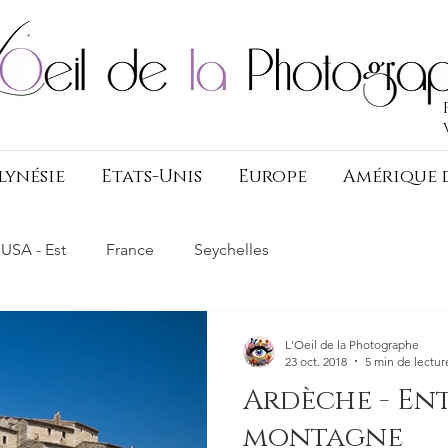
lynésie
Etats-Unis
Europe
Amérique 
USA - Est
France
Seychelles
L'Oeil de la Photographe
23 oct. 2018
5 min de lectur
Ardèche - Ent
montagne