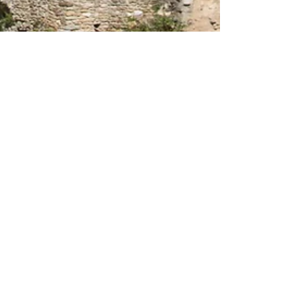
L'Oeil de la Photographe
23 oct. 2018
5 min de lecture
Ardèche - Entre rivière et
montagne
Des années déjà que je vais en Ardèche au moins
une fois par an durant quelques jours, autant dire
que je commence à en avoir vu des choses