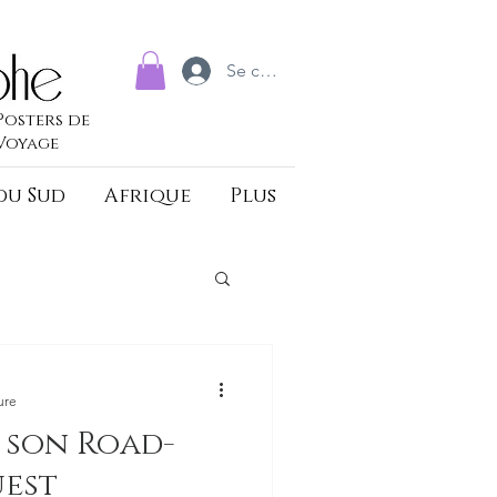
Se connecter
Posters de
Voyage
du Sud
Afrique
Plus
ure
r son Road-
uest