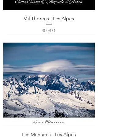
Val Thorens - Les Alpes
Prix
30,90 €
Les Ménuires - Les Alpes