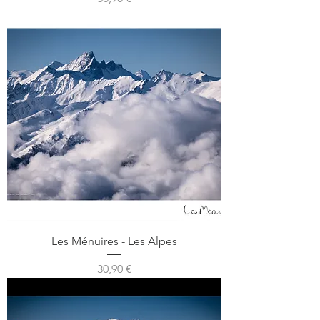
Les Ménuires - Les Alpes
Prix
30,90 €