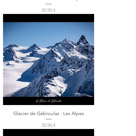
Prix
30,90 €
Glacier de Gébroulaz - Les Alpes
Prix
30,90 €