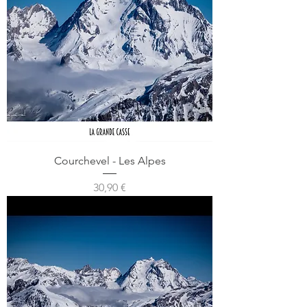
Courchevel - Les Alpes
Prix
30,90 €