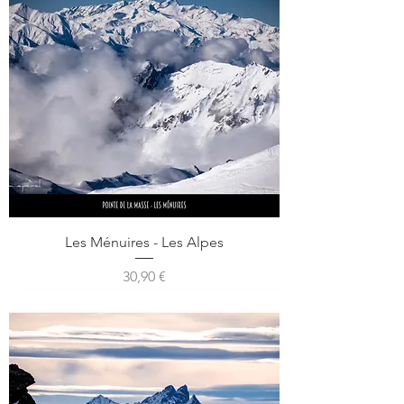
Les Ménuires - Les Alpes
Prix
30,90 €