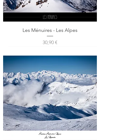
Les Ménuires - Les Alpes
Prix
30,90 €