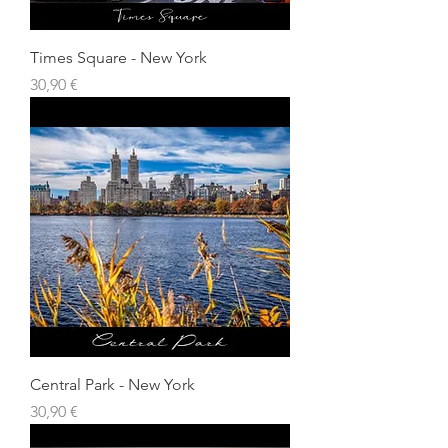
Times Square - New York
Prix
30,90 €
Central Park - New York
Prix
30,90 €