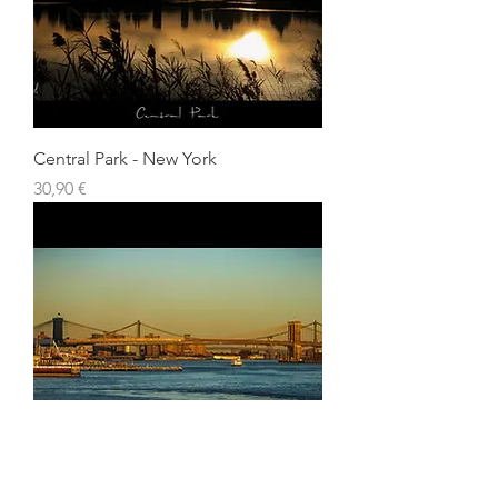
Central Park - New York
Prix
30,90 €