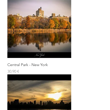
Central Park - New York
Prix
30,90 €