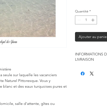
Quantité
*
Ajouter au panie
INFORMATIONS D
LIVRAISON
Chaque produit est f
inistère
seule à sa réalisation
la seule sur laquelle les vacanciers
concernant la retouc
ite Naturel Pittoresque. Vous y
commandes mais je r
e blanc et des eaux turquoises pures et
de contraintes fourni
des affiches et d'exp
Les délais annoncés p
omicile, salle d'attente, gîtes ou
généralement de 2 à 