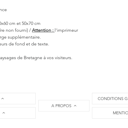
C'est pourquoi les 
10 à 12 jours ouvrés,
ance
part. Je m'engage à 
l'état d'avancement
40x60 cm et 50x70 cm
d'expédition.
re non fourni) /
Attention :
l'imprimeur
Il n'est pas nécessa
arge supplémentaire.
commander sur L'Oei
eurs de fond et de texte.
​La société L'Oeil de
paiements par carte 
les règlements via le 
aysages de Bretagne à vos visiteurs.
nécessaire de créer 
un règlement et vous
​Attention : L'oeil d
livraisons uniquemen
Les frais de port son
le site.
​En ce qui concerne 
CONDITIONS G
et retour, je vous invi
A PROPOS
vente
.
MENTIO
​N'hésitez pas à me c
solliciter l'Oeil de 
Crédit icônes : The Noun Project
originale !