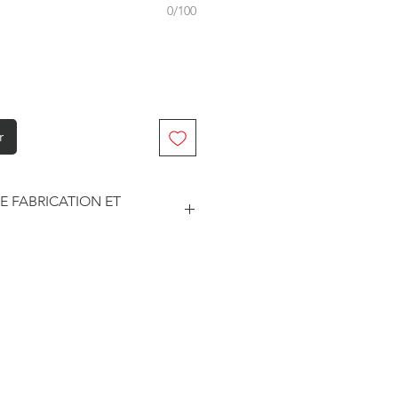
0/100
r
E FABRICATION ET
abriqué à la commande. Je travaille
. Je suis maître de mes délais
he et le traitement des
este soumise à un certain nombre
sseurs pour les délais d'impression
édition.
ar les prestataires sont
3 jours ouvrés.