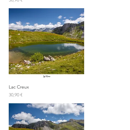
Lac Creux
Prix
30,90 €