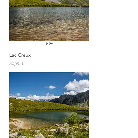
Lac Creux
Prix
30,90 €