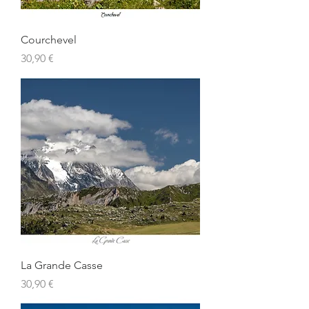
Courchevel
Prix
30,90 €
La Grande Casse
Prix
30,90 €